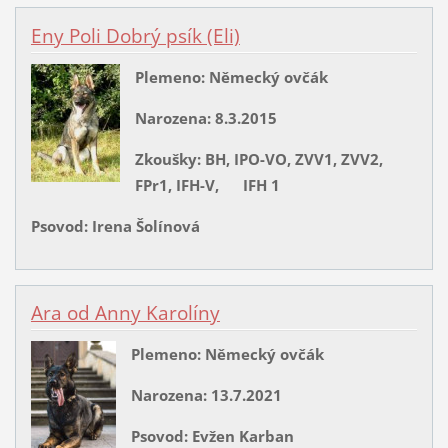
Eny Poli Dobrý psík (Eli)
Plemeno: Německý ovčák
Narozena: 8.3.2015
Zkoušky: BH, IPO-VO, ZVV1, ZVV2,
FPr1, IFH-V, IFH 1
Psovod: Irena Šolínová
Ara od Anny Karolíny
Plemeno: Německý ovčák
Narozena: 13.7.2021
Psovod: Evžen Karban