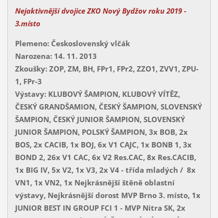
Nejaktivnější dvojice ZKO Nový Bydžov roku 2019
-
3.místo
Plemeno: Československý vlčák
Narozena: 14. 11. 2013
Zkoušky: ZOP, ZM, BH, FPr1, FPr2, ZZO1, ZVV1, ZPU-
1, FPr-3
Výstavy: KLUBOVÝ ŠAMPION, KLUBOVÝ VÍTĚZ,
ČESKÝ GRANDŠAMION, ČESKÝ ŠAMPION, SLOVENSKÝ
ŠAMPION, ČESKÝ JUNIOR ŠAMPION, SLOVENSKÝ
JUNIOR ŠAMPION, POLSKÝ ŠAMPION, 3x BOB, 2x
BOS, 2x CACIB, 1x BOJ, 6x V1 CAJC, 1x BONB 1, 3x
BOND 2, 26x V1 CAC, 6x V2 Res.CAC, 8x Res.CACIB,
1x BIG IV, 5x V2, 1x V3, 2x V4 - třída mladých / 8x
VN1, 1x VN2, 1x Nejkrásnější štěně oblastní
výstavy, Nejkrásnější dorost MVP Brno 3. místo, 1x
JUNIOR BEST IN GROUP FCI 1 - MVP Nitra SK, 2x