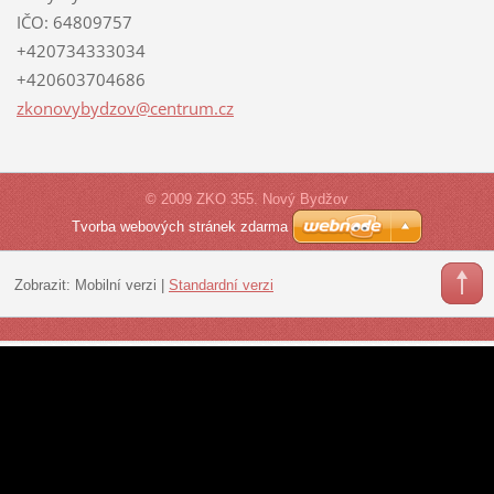
IČO: 64809757
+420734333034
+420603704686
zkonovyb
ydzov@ce
ntrum.cz
© 2009 ZKO 355. Nový Bydžov
Tvorba webových stránek zdarma
Zobrazit:
Mobilní verzi
|
Standardní verzi