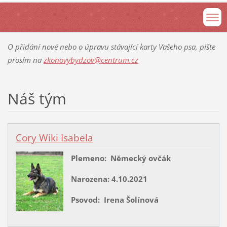
O přidání nové nebo o úpravu stávající karty Vašeho psa, pište
prosím na
zkonovybydzov@centrum.cz
Náš tým
Cory Wiki Isabela
Plemeno: Německý ovčák
Narozena:
4.10.2021
Psovod: Irena Šolínová