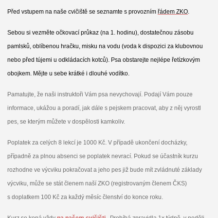
Před vstupem na naše cvičiště se seznamte s provozním
řádem ZKO
.
Sebou si vezměte očkovací průkaz (na 1. hodinu), dostatečnou zásobu
pamlsků, oblíbenou hračku, misku na vodu (voda k dispozici za klubovnou
nebo před tújemi u odkládacích kotců). Psa obstarejte nejlépe řetízkovým
obojkem. Mějte u sebe krátké i dlouhé vodítko.
Pamatujte, že naši instruktoři Vám psa nevychovají. Podají Vám pouze
informace, ukážou a poradí, jak dále s pejskem pracovat, aby z něj vyrostl
pes, se kterým můžete v dospělosti kamkoliv.
Poplatek za celých 8 lekcí je 1000 Kč. V případě ukončení docházky,
případně za plnou absenci se poplatek nevrací. Pokud se účastník kurzu
rozhodne ve výcviku pokračovat a jeho pes již bude mít zvládnuté základy
výcviku, může se stát členem naší ZKO (registrovaným členem ČKS)
s doplatkem 100 Kč za každý měsíc členství do konce roku.
Kurz se koná vždy
na našem cvičišti
.
Probíhá zpravidla 1x týdně, v neděli