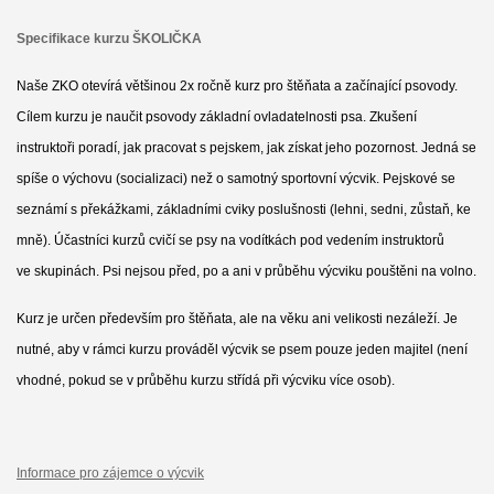
Specifikace kurzu ŠKOLIČKA
Naše ZKO otevírá většinou 2x ročně kurz pro štěňata a začínající psovody.
Cílem kurzu je naučit psovody základní ovladatelnosti psa. Zkušení
instruktoři poradí, jak pracovat s pejskem, jak získat jeho pozornost. Jedná se
spíše o výchovu (socializaci) než o samotný sportovní výcvik. Pejskové se
seznámí s překážkami, základními cviky poslušnosti (lehni, sedni, zůstaň, ke
mně).
Účastníci kurzů cvičí se psy na vodítkách pod vedením instruktorů
ve skupinách. Psi nejsou před, po a ani v průběhu výcviku pouštěni na volno.
Kurz je určen především pro štěňata, ale na věku ani velikosti nezáleží. Je
nutné, aby v rámci kurzu prováděl výcvik se psem pouze jeden majitel (není
vhodné, pokud se v průběhu kurzu střídá při výcviku více osob).
Informace pro zájemce o výcvik