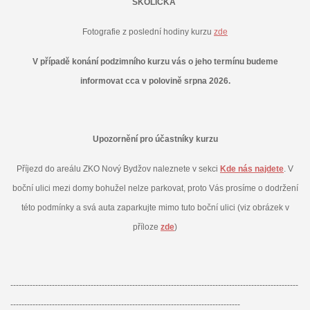
ŠKOLIČKA
Fotografie z poslední hodiny kurzu
zde
V případě konání podzimního kurzu vás o jeho termínu budeme
informovat cca v polovině srpna 2026.
Upozornění pro účastníky kurzu
Příjezd do areálu ZKO Nový Bydžov naleznete v sekci
Kde nás najdete
. V
boční ulici mezi domy bohužel nelze parkovat, proto Vás prosíme o dodržení
této podmínky a svá auta zaparkujte mimo tuto boční ulici (viz obrázek v
příloze
zde
)
--------------------------------------------------------------------------------------------------------
-----------------------------------------------------------------------------------