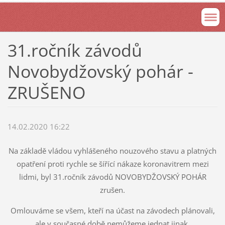
31.ročník závodů
Novobydžovský pohár -
ZRUŠENO
14.02.2020 16:22
Na základě vládou vyhlášeného nouzového stavu a platných
opatření proti rychle se šířící nákaze koronavitrem mezi
lidmi, byl 31.ročník závodů NOVOBYDŽOVSKÝ POHÁR
zrušen.
Omlouváme se všem, kteří na účast na závodech plánovali,
ale v současné době nemůžeme jednat jinak.