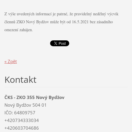
Z výše uvedených informací je patrné, že pravidelný nedělný výcvik
člennů ZKO Nový Bydžov může být od 16.5.2021 bez zásadního
omezení zahájen.
« Zpět
Kontakt
ČKS - ZKO 355 Nový Bydžov
Nový Bydžov 504 01
IČO: 64809757
+420734333034
+420603704686