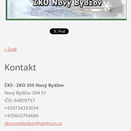
« Zpět
Kontakt
ČKS - ZKO 355 Nový Bydžov
Nový Bydžov 504 01
IČO: 64809757
+420734333034
+420603704686
zkonovyb
ydzov@ce
ntrum.cz