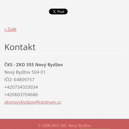
« Zpět
Kontakt
ČKS - ZKO 355 Nový Bydžov
Nový Bydžov 504 01
IČO: 64809757
+420734333034
+420603704686
zkonovyb
ydzov@ce
ntrum.cz
© 2009 ZKO 355. Nový Bydžov