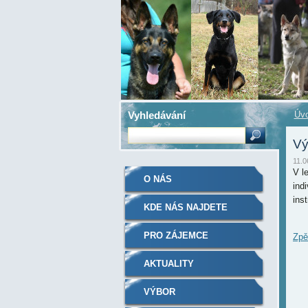
Vyhledávání
Úvo
Vý
11.0
V l
O NÁS
ind
inst
KDE NÁS NAJDETE
PRO ZÁJEMCE
Zpě
AKTUALITY
VÝBOR