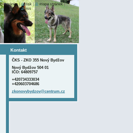
ní stránka
|
tisk
|
mapa stránek
|
rss
Kontakt
ČKS - ZKO 355 Nový Bydžov
Nový Bydžov 504 01
IČO: 64809757
+420734333034
+420603704686
zkonovyb
ydzov@ce
ntrum.cz