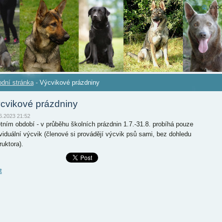
úvod
dní stránka
-
Výcvikové prázdniny
cvikové prázdniny
6.2023 21:52
etním období - v průběhu školních prázdnin 1.7.-31.8. probíhá pouze
ividuální výcvik (členové si provádějí výcvik psů sami, bez dohledu
ruktora).
t