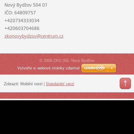
Nový Bydžov 504 01
IČO: 64809757
+420734333034
+420603704686
zkonovyb
ydzov@ce
ntrum.cz
© 2009 ZKO 355. Nový Bydžov
Vytvořte si webové stránky zdarma!
Zobrazit:
Mobilní verzi
|
Standardní verzi