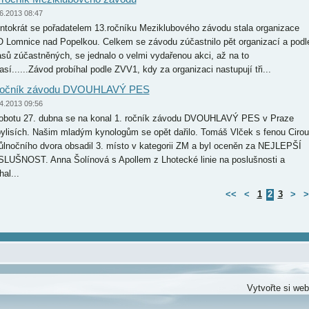
6.2013 08:47
tokrát se pořadatelem 13.ročníku Meziklubového závodu stala organizace
 Lomnice nad Popelkou. Celkem se závodu zúčastnilo pět organizací a podl
asů zúčastněných, se jednalo o velmi vydařenou akci, až na to
así......Závod probíhal podle ZVV1, kdy za organizaci nastupují tři...
 ročník závodu DVOUHLAVÝ PES
4.2013 09:56
obotu 27. dubna se na konal 1. ročník závodu DVOUHLAVÝ PES v Praze
ylisích. Našim mladým kynologům se opět dařilo. Tomáš Vlček s fenou Cirou
ůlnočního dvora obsadil 3. místo v kategorii ZM a byl oceněn za NEJLEPŠÍ
LUŠNOST. Anna Šolínová s Apollem z Lhotecké linie na poslušnosti a
al...
<<
<
1
2
3
>
>
Vytvořte si we