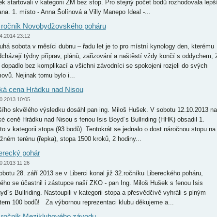
ek startovali v kategorii ZM bez stop. Pro stejný počet bodů rozhodovala lepš
ana. 1. místo - Anna Šolínová a Villy Manepo Ideal -...
 ročník Novobydžovského poháru
4.2014 23:12
há sobota v měsíci dubnu – řadu let je to pro místní kynology den, kterému
dcházejí týdny příprav, plánů, zařizování a naštěstí vždy končí s oddychem, 
 dopadlo bez komplikací a všichni závodníci se spokojeni rozjeli do svých
ovů. Nejinak tomu bylo i...
ká cena Hrádku nad Nisou
0.2013 10:05
šího skvělého výsledku dosáhl pan ing. Miloš Hušek. V sobotu 12.10.2013 na
ké ceně Hrádku nad Nisou s fenou Isis Boyd´s Bullriding (HHK) obsadil 1.
to v kategorii stopa (93 bodů). Tentokrát se jednalo o dost náročnou stopu na
ížném terénu (řepka), stopa 1500 kroků, 2 hodiny...
erecký pohár
0.2013 11:26
obotu 28. září 2013 se v Liberci konal již 32.ročníku Libereckého poháru,
rého se účastnil i zástupce naší ZKO - pan Ing. Miloš Hušek s fenou Isis
yd´s Bullriding. Nastoupili v kategorii stopa a přesvědčivě vyhráli s plným
tem 100 bodů! Za výbornou reprezentaci klubu děkujeme a...
 ročník Meziklubového závodu