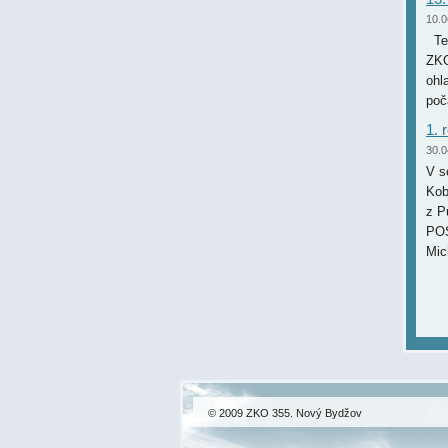
10.0
Ten
ZKO
ohl
poč
1.
30.0
V s
Kob
z P
POS
Mich
© 2009 ZKO 355. Nový Bydžov