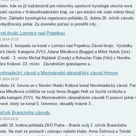
tem, kde se již každoročně pro milovníky sportovní kynologie otevírá nová
odní sezóna v Královéhradeckém kraji, se i pro letošní rok stalo město Nový
žov. Základní kynologická organizace pořádala 11. dubna 26. ročník závodu
obydžovský pohár. Za slunného počasí si poměřili síly...
od dvojic Lomnice nad Popelkou
1.2014 17:22
obotu 1. listopadu se konal v Lomnici nad Popelkou Závod dvojic. Výsledky
ich členů: Kategorie ZVV1 Jolana Mikulková (Buggie) a Miloš Hušek (Isis) -
 bodů - 3. místo Michal Rejtárek (Coudy) a Bohuslav Fiala (Vito) z Nového
dce Králové -13. místo Závodníkům gratulujeme a...
ohradecký závod a Mezinárodní obranářský závod Hronov
7.2014 10:22
obotu 14. června se v Novém Hradci Králové konal Novohradecký závod. Pan
ana Mikulková zvítěžila se svojí fenou Buggie Holli ze Suché zvítězila a
ádla kategorii ZVV1. Na Mezinárodním obranářském závodě O putovní pohár 
nově, který se konal 5. července, obsadily krásné 3....
ročník Branického závodu
5.2014 10:11
eděli 18. května pořádala ZKO Praha – Braník svůj 2. ročník Branického
odu. Na start se postavili i zástupci našeho klubu. Anna Šolínová a Tomáš