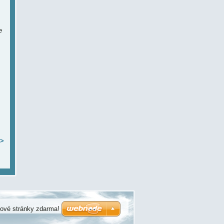
e
>
bové stránky zdarma!