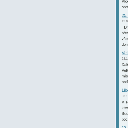
Vlč
obr
25.
13.0
Dru
pře
vše
dom
Vel
23.1
Dal
Vel
mís
obt
Lib
03.1
V s
kte
Bou
poč
13.