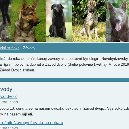
úvod
dní stránka
-
Závody
krát do roka se u nás konají závody ve sportovní kynologii - Novobydžovský
ár (první polovina dubna) a Závod dvojic (druhá polovina května). V roce 2019
 Závod Dvojic zrušen.
vody
od dvojic
6.2015 10:33
obotu 13. června se na našem cvičáku uskutečnil Závod dvojic. Výsledky zd
ky na našem rajčeti.
 ročník Novobydžovského poháru
4.2015 13:03