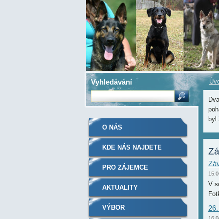
Vyhledávání
Úvo
Dva
poh
byl
O NÁS
KDE NÁS NAJDETE
Zá
Záv
PRO ZÁJEMCE
15.0
V s
AKTUALITY
Fot
VÝBOR
26.
16.0