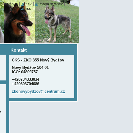
ní stránka
|
tisk
|
mapa stránek
|
rss
Kontakt
ČKS - ZKO 355 Nový Bydžov
Nový Bydžov 504 01
IČO: 64809757
+420734333034
+420603704686
zkonovyb
ydzov@ce
ntrum.cz
e.