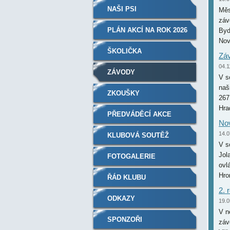
NAŠI PSI
Měs
záv
PLÁN AKCÍ NA ROK 2026
Byd
Nov
ŠKOLIČKA
Záv
04.1
ZÁVODY
V s
naš
ZKOUŠKY
267
Hra
PŘEDVÁDĚCÍ AKCE
Nov
14.0
KLUBOVÁ SOUTĚŽ
V s
Jol
FOTOGALERIE
ovl
Hro
ŘÁD KLUBU
2. 
ODKAZY
19.0
V n
SPONZOŘI
záv